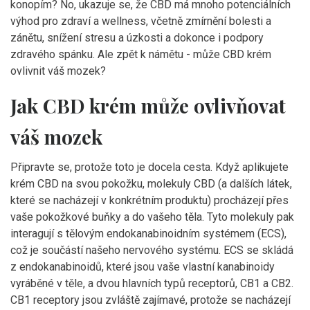
konopím? No, ukazuje se, že CBD má mnoho potenciálních
výhod pro zdraví a wellness, včetně zmírnění bolesti a
zánětu, snížení stresu a úzkosti a dokonce i podpory
zdravého spánku. Ale zpět k námětu - může CBD krém
ovlivnit váš mozek?
Jak CBD krém může ovlivňovat
váš mozek
Připravte se, protože toto je docela cesta. Když aplikujete
krém CBD na svou pokožku, molekuly CBD (a dalších látek,
které se nacházejí v konkrétním produktu) procházejí přes
vaše pokožkové buňky a do vašeho těla. Tyto molekuly pak
interagují s tělovým endokanabinoidním systémem (ECS),
což je součástí našeho nervového systému. ECS se skládá
z endokanabinoidů, které jsou vaše vlastní kanabinoidy
vyráběné v těle, a dvou hlavních typů receptorů, CB1 a CB2.
CB1 receptory jsou zvláště zajímavé, protože se nacházejí