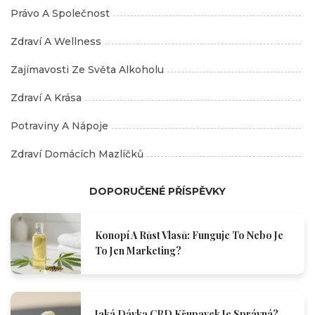
Právo A Společnost
Zdraví A Wellness
Zajímavosti Ze Světa Alkoholu
Zdraví A Krása
Potraviny A Nápoje
Zdraví Domácích Mazlíčků
DOPORUČENÉ PŘÍSPĚVKY
Konopí A Růst Vlasů: Funguje To Nebo Je
To Jen Marketing?
Jaká Dávka CBD Křupavek Je Správná?