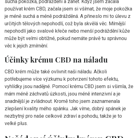
suchá pokožka, podráždění a zánět. Když jsem začala
používat krém CBD, začala jsem si všímat, že moje pokožka
je méně suchá a méně podrážděná. A přineslo mi to úlevu z
určitých tělových nepohodlí, což byla skvělá věc. Mírnější
nepohodlí jako svalové křeče nebo menší podráždění kůže
může být velmi obtížné, pokud nemáte právě tu správnou
věc k jejich zmírnění.
Účinky krému CBD na náladu
CBD krém může také ovlivnit naši náladu. Ačkoli
potřebujeme více výzkumu k potvrzení tohoto efektu,
vyhlídky jsou nadějné. Pomocí krému CBD jsem si všimla, že
mám méně záchvatů úzkosti, jsou méně intenzivní a je
snadnější je zvládnout. Kromě toho jsem zaznamenala
zlepšení kvality mého spánku. Jak víme, dobrý spánek je
nezbytný pro naše celkové zdraví a pohodu, takže je to
velké plus.