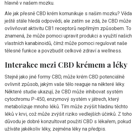
hlavně v našem mozku.
Ale jak přesně CBD krém komunikuje s našim mozku? Věda
ještě stále hledá odpovědi, ale zatím se zdá, že CBD může
ovlivňovat aktivitu CB1 receptorů nepřímým způsobem. To
znamená, že může pomoci upravit produkci a využití našich
vlastních kanabinoidů, čímž může pomoci regulovat naše
tělesné funkce a povzbudit celkové zdraví a wellness.
Interakce mezi CBD krémem a léky
Stejně jako jiné formy CBD, může krém CBD potenciálně
ovlivnit způsob, jakým vaše tělo reaguje na některé léky.
Některé studie ukazují, že CBD může inhibovat systém
cytochromu P-450, enzymový systém v játrech, který
metabolizuje mnoho léků. Tím může zvýšit hladinu těchto
léků v krvi, což může zvýšit riziko vedlejších účinků. Z toho
důvodu je dobré konzultovat použití CBD s lékařem, pokud
užíváte jakékoliv léky, zejména léky na předpis.