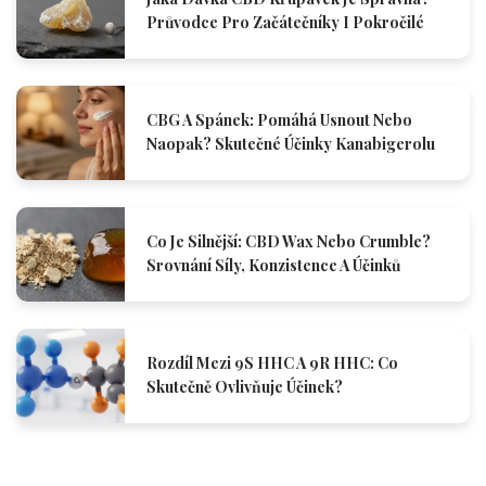
Průvodce Pro Začátečníky I Pokročilé
CBG A Spánek: Pomáhá Usnout Nebo
Naopak? Skutečné Účinky Kanabigerolu
Co Je Silnější: CBD Wax Nebo Crumble?
Srovnání Síly, Konzistence A Účinků
Rozdíl Mezi 9S HHC A 9R HHC: Co
Skutečně Ovlivňuje Účinek?