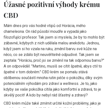
Úžasné pozitivní výhody krému
CBD
Mám dnes pro vás hodně vtipů od Horácia, mého
chameleona. On rád působí moudře a vypadá jako
filozofující profesor. Tak jsem si myslela, že by to mohlo být
zábavné, kdybych z nich udělala malou anekdotu. Jednou,
když jsem si ho vzala na ruku, změnil barvu své kůže na
něco, co se zdálo být neuvěřitelně odpudivé. Tak jsem se
zeptala: "Horáciu, proč jsi se změnil na tak odpornou barvu?"
A on odpověděl: "Martino, musíš se cítit špatně, abys ctil to
špatné v tom dobrém." CBD krém se pomalu stává
oblíbenou součástí mnoha rutin péče o pokožku, díky svým
potenciálním výhodám pro zdraví a wellness. Je to, jako
kdyby se vaše pokožka cítila jako komfortní a zdravá, to je
skvělý pocit! A kdo by nebyl rád šťastný a zdravý?
CBD krém může také zmírnit určité kožní problémy, jako je