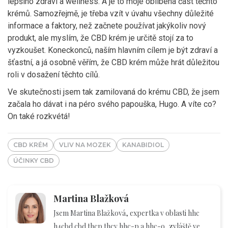
lepšího zdraví a wellness. A je to moje oblíbená část těchto
krémů. Samozřejmě, je třeba vzít v úvahu všechny důležité
informace a faktory, než začnete používat jakýkoliv nový
produkt, ale myslím, že CBD krém je určitě stojí za to
vyzkoušet. Koneckonců, naším hlavním cílem je být zdraví a
šťastní, a já osobně věřím, že CBD krém může hrát důležitou
roli v dosažení těchto cílů.
Ve skutečnosti jsem tak zamilovaná do krému CBD, že jsem
začala ho dávat i na péro svého papouška, Hugo. A víte co?
On také rozkvétá!
CBD KRÉM
VLIV NA MOZEK
KANABIDIOL
ÚČINKY CBD
Martina Blažková
Jsem Martina Blažková, expertka v oblasti hhc
h4cbd cbd thcp thcv hhc-p a hhc-o, zvláště ve