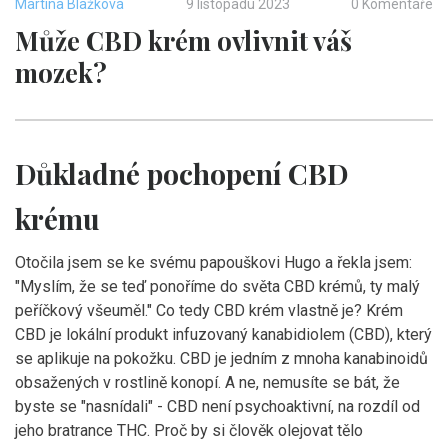
Martina Blažková
9 listopadu 2023
0 Komentáře
Může CBD krém ovlivnit váš
mozek?
Důkladné pochopení CBD
krému
Otočila jsem se ke svému papouškovi Hugo a řekla jsem:
"Myslím, že se teď ponoříme do světa CBD krémů, ty malý
peříčkový všeuměl." Co tedy CBD krém vlastně je? Krém
CBD je lokální produkt infuzovaný kanabidiolem (CBD), který
se aplikuje na pokožku. CBD je jedním z mnoha kanabinoidů
obsažených v rostlině konopí. A ne, nemusíte se bát, že
byste se "nasnídali" - CBD není psychoaktivní, na rozdíl od
jeho bratrance THC. Proč by si člověk olejovat tělo