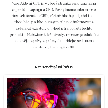
Vape Aktivní CBD je webová stránka věnovaná všem
aspektům vapingu a CBD. Poskytujeme informace o
různých formách CBD, včetně hhc h4cbd, cbd thcp,
thcv, hhc-p a hhc-o. Naším cílem je informovat a
vzdělávat uživatele o výhodách a použití těchto
produktů. Nabízíme také návody, recenze produktů a
nejnovější zprávy z průmyslu. Přidejte se k nám a
objevte svět vapingu a CBD.
NEJNOVĚJŠÍ PŘÍBĚHY