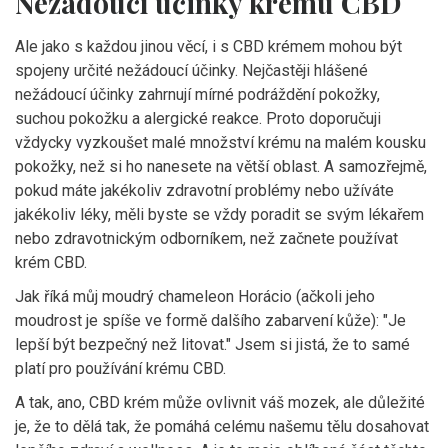
Nežádoucí účinky krému CBD
Ale jako s každou jinou věcí, i s CBD krémem mohou být
spojeny určité nežádoucí účinky. Nejčastěji hlášené
nežádoucí účinky zahrnují mírné podráždění pokožky,
suchou pokožku a alergické reakce. Proto doporučuji
vždycky vyzkoušet malé množství krému na malém kousku
pokožky, než si ho nanesete na větší oblast. A samozřejmě,
pokud máte jakékoliv zdravotní problémy nebo užíváte
jakékoliv léky, měli byste se vždy poradit se svým lékařem
nebo zdravotnickým odborníkem, než začnete používat
krém CBD.
Jak říká můj moudrý chameleon Horácio (ačkoli jeho
moudrost je spíše ve formě dalšího zabarvení kůže): "Je
lepší být bezpečný než litovat." Jsem si jistá, že to samé
platí pro používání krému CBD.
A tak, ano, CBD krém může ovlivnit váš mozek, ale důležité
je, že to dělá tak, že pomáhá celému našemu tělu dosahovat