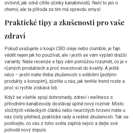
ovlivnit, jak silně cítíte účinky kanabinoidů. Není to jen o
chemii, ale ta příroda za tím má opravdu smysl.
Praktické tipy a zkušenosti pro vaše
zdraví
Pokud uvažujete o koupi CBD oleje nebo crumble, je fajn
vědět nejen jak ho používat, ale i jestli se vám vyplatí dražší
varianty. Naše recenze a tipy vám pomůžou rozumět, co je v
různých produktech a proč investovat do kvality. A ještě
něco – jestli máte třeba zkušenosti s ediblími (jedlými
produkty s konopím), zjistíte u nás, jak tenhle trend roste a
proč si rychle získává lidi.
Když se všehle spojí dohromady, zdraví i wellness s
přírodními kanabinoidy dostávají úplně nový rozměr. Místo
složitých vědeckých článků nebo neurčitých tvrzení máte u
nás čistý přehled, praktické rady a reálné zkušenosti. Tak se
podívejte, co vás z toho světa zajímá nejvíc a dejte své
pohodě nový impuls.