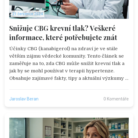
21 července 2024
Snižuje CBG krevní tlak? Veškeré
informace, které potřebujete znát
Účinky CBG (kanabigerol) na zdraví je ve stále
větším zájmu vědecké komunity. Tento článek se
zaměřuje na to, zda CBG může snížit krevní tlak a
jak by se mohl používat v terapii hypertenze.
Obsahuje zajímavé fakty, tipy a aktuální výzkumy o
tomto slibném kanabinoidu. Přečtěte si více o tom,
jak by CBG mohl ovlivnit váš krevní tlak a celkové
Jaroslav Beran
0 Komentáře
zdraví.