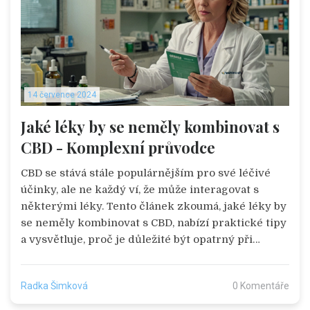
14 července 2024
Jaké léky by se neměly kombinovat s
CBD - Komplexní průvodce
CBD se stává stále populárnějším pro své léčivé
účinky, ale ne každý ví, že může interagovat s
některými léky. Tento článek zkoumá, jaké léky by
se neměly kombinovat s CBD, nabízí praktické tipy
a vysvětluje, proč je důležité být opatrný při
kombinaci CBD s jinými léky. Čtenáři zde najdou
užitečné informace pro lepší porozumění této
Radka Šimková
0 Komentáře
problematice.