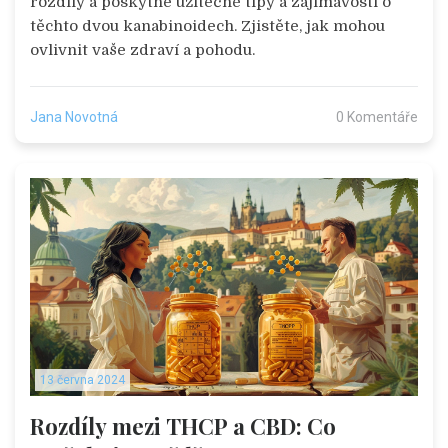
rozdíly a poskytne užitečné tipy a zajímavosti o
těchto dvou kanabinoidech. Zjistěte, jak mohou
ovlivnit vaše zdraví a pohodu.
Jana Novotná
0 Komentáře
13 června 2024
Rozdíly mezi THCP a CBD: Co