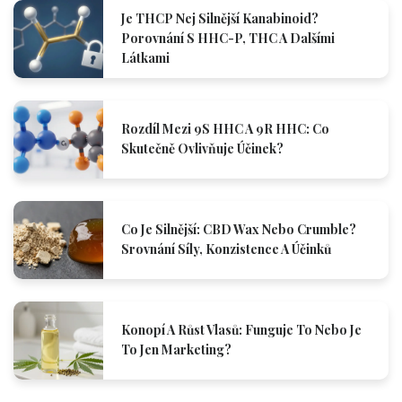
Je THCP Nej Silnější Kanabinoid?
Porovnání S HHC-P, THC A Dalšími
Látkami
Rozdíl Mezi 9S HHC A 9R HHC: Co
Skutečně Ovlivňuje Účinek?
Co Je Silnější: CBD Wax Nebo Crumble?
Srovnání Síly, Konzistence A Účinků
Konopí A Růst Vlasů: Funguje To Nebo Je
To Jen Marketing?