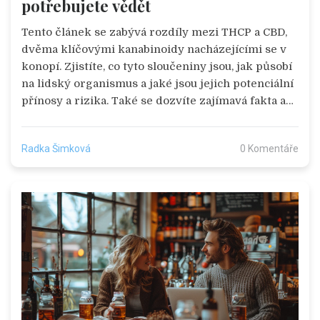
potřebujete vědět
Tento článek se zabývá rozdíly mezi THCP a CBD,
dvěma klíčovými kanabinoidy nacházejícími se v
konopí. Zjistíte, co tyto sloučeniny jsou, jak působí
na lidský organismus a jaké jsou jejich potenciální
přínosy a rizika. Také se dozvíte zajímavá fakta a
praktické tipy pro jejich použití. Tato informace
vám pomůže lépe porozumět těmto složkám a
Radka Šimková
0 Komentáře
jejich využití ve zdravotnictví a wellness.