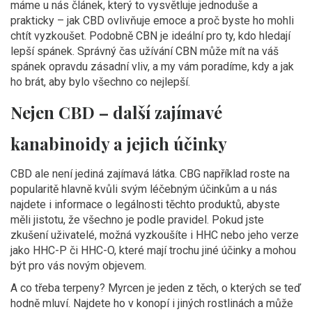
máme u nás článek, který to vysvětluje jednoduše a
prakticky – jak CBD ovlivňuje emoce a proč byste ho mohli
chtít vyzkoušet. Podobně CBN je ideální pro ty, kdo hledají
lepší spánek. Správný čas užívání CBN může mít na váš
spánek opravdu zásadní vliv, a my vám poradíme, kdy a jak
ho brát, aby bylo všechno co nejlepší.
Nejen CBD – další zajímavé
kanabinoidy a jejich účinky
CBD ale není jediná zajímavá látka. CBG například roste na
popularitě hlavně kvůli svým léčebným účinkům a u nás
najdete i informace o legálnosti těchto produktů, abyste
měli jistotu, že všechno je podle pravidel. Pokud jste
zkušení uživatelé, možná vyzkoušíte i HHC nebo jeho verze
jako HHC-P či HHC-O, které mají trochu jiné účinky a mohou
být pro vás novým objevem.
A co třeba terpeny? Myrcen je jeden z těch, o kterých se teď
hodně mluví. Najdete ho v konopí i jiných rostlinách a může