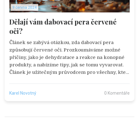
9 června 2024
Dělají vám dabovací pera červené
oči?
Článek se zabývá otázkou, zda dabovací pera
způsobují červené oči. Prozkoumáváme možné
příčiny, jako je dehydratace a reakce na konopné
produkty, a nabízíme tipy, jak se tomu vyvarovat.
Článek je užitečným průvodcem pro všechny, kteří
používají dabovací pera a chtějí se vyvarovat
nežádoucích účinků.
Karel Novotný
0 Komentáře