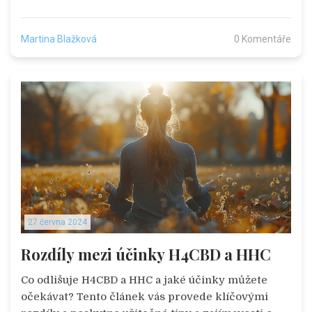
duševní pohodu. Prozkoumáme i různé způsoby
použití a užitečné tipy pro nové uživatele.
Martina Blažková
0 Komentáře
27 června 2024
Rozdíly mezi účinky H4CBD a HHC
Co odlišuje H4CBD a HHC a jaké účinky můžete
očekávat? Tento článek vás provede klíčovými