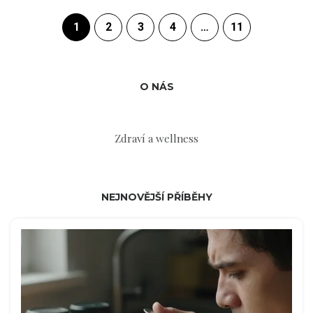
1
2
3
4
…
11
O NÁS
Zdraví a wellness
NEJNOVĚJŠÍ PŘÍBĚHY