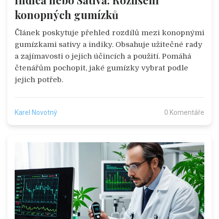
Indica nebo Sativa: Rozlišení
konopných gumízků
Článek poskytuje přehled rozdílů mezi konopnými
gumízkami sativy a indiky. Obsahuje užitečné rady
a zajímavosti o jejich účincích a použití. Pomáhá
čtenářům pochopit, jaké gumízky vybrat podle
jejich potřeb.
Karel Novotný
0 Komentáře