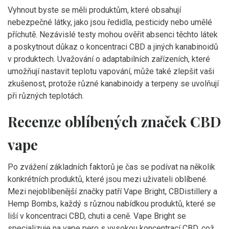
Vyhnout byste se měli produktům, které obsahují
nebezpečné látky, jako jsou ředidla, pesticidy nebo umělé
příchutě. Nezávislé testy mohou ověřit absenci těchto látek
a poskytnout důkaz o koncentraci CBD a jiných kanabinoidů
v produktech. Uvažování o adaptabilních zařízeních, které
umožňují nastavit teplotu vapování, může také zlepšit vaši
zkušenost, protože různé kanabinoidy a terpeny se uvolňují
při různých teplotách.
Recenze oblíbených značek CBD
vape
Po zvážení základních faktorů je čas se podívat na několik
konkrétních produktů, které jsou mezi uživateli oblíbené.
Mezi nejoblíbenější značky patří Vape Bright, CBDistillery a
Hemp Bombs, každý s různou nabídkou produktů, které se
liší v koncentraci CBD, chuti a ceně. Vape Bright se
specializuje na vape pero s vysokou koncentrací CBD, což