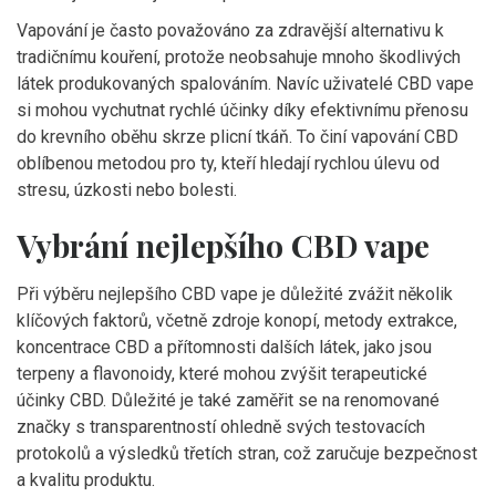
Vapování je často považováno za zdravější alternativu k
tradičnímu kouření, protože neobsahuje mnoho škodlivých
látek produkovaných spalováním. Navíc uživatelé CBD vape
si mohou vychutnat rychlé účinky díky efektivnímu přenosu
do krevního oběhu skrze plicní tkáň. To činí vapování CBD
oblíbenou metodou pro ty, kteří hledají rychlou úlevu od
stresu, úzkosti nebo bolesti.
Vybrání nejlepšího CBD vape
Při výběru nejlepšího CBD vape je důležité zvážit několik
klíčových faktorů, včetně zdroje konopí, metody extrakce,
koncentrace CBD a přítomnosti dalších látek, jako jsou
terpeny a flavonoidy, které mohou zvýšit terapeutické
účinky CBD. Důležité je také zaměřit se na renomované
značky s transparentností ohledně svých testovacích
protokolů a výsledků třetích stran, což zaručuje bezpečnost
a kvalitu produktu.