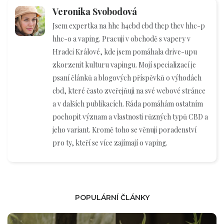
Veronika Svobodová
Jsem expertka na hhc h4cbd cbd thcp thcv hhc-p
hhc-o a vaping. Pracuji v obchodě s vapery v
Hradci Králové, kde jsem pomáhala drive-upu
zkorzenit kulturu vapingu. Mojí specializací je
psaní článků a blogových příspěvků o výhodách
cbd, které často zveřejňuji na své webové stránce
a v dalších publikacích. Ráda pomáhám ostatním
pochopit význam a vlastnosti různých typů CBD a
jeho variant. Kromě toho se věnuji poradenství
pro ty, kteří se více zajímají o vaping.
POPULÁRNÍ ČLÁNKY