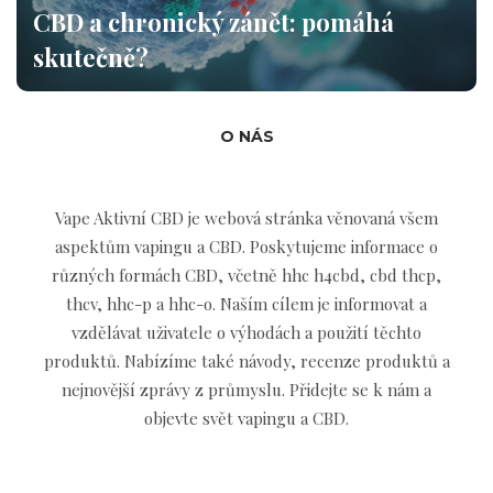
CBD a chronický zánět: pomáhá
skutečně?
O NÁS
Vape Aktivní CBD je webová stránka věnovaná všem
aspektům vapingu a CBD. Poskytujeme informace o
různých formách CBD, včetně hhc h4cbd, cbd thcp,
thcv, hhc-p a hhc-o. Naším cílem je informovat a
vzdělávat uživatele o výhodách a použití těchto
produktů. Nabízíme také návody, recenze produktů a
nejnovější zprávy z průmyslu. Přidejte se k nám a
objevte svět vapingu a CBD.