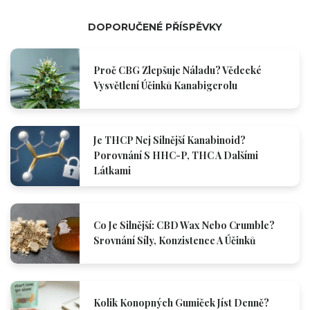
DOPORUČENÉ PŘÍSPĚVKY
Proč CBG Zlepšuje Náladu? Vědecké
Vysvětlení Účinků Kanabigerolu
Je THCP Nej Silnější Kanabinoid?
Porovnání S HHC-P, THC A Dalšími
Látkami
Co Je Silnější: CBD Wax Nebo Crumble?
Srovnání Síly, Konzistence A Účinků
Kolik Konopných Gumiček Jíst Denně?