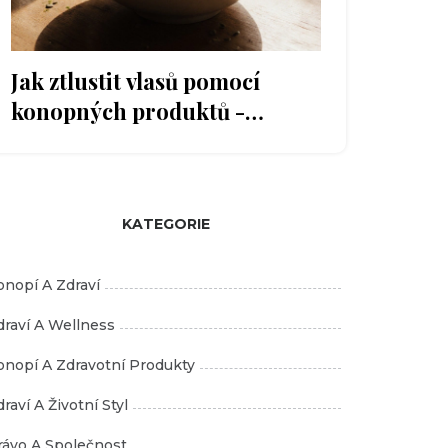
Jak ztlustit vlasů pomocí
konopných produktů -
přirozené metody s vědeckým
podkladem
KATEGORIE
onopí A Zdraví
draví A Wellness
onopí A Zdravotní Produkty
raví A Životní Styl
rávo A Společnost