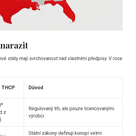
narazit
livé státy mají svrchovanost nad vlastními předpisy. V roce
s THCP
Důvod
í*
Regulovaný trh, ale pouze licencovanými
d z
výrobci
)
Státní zákony definují konopí velmi