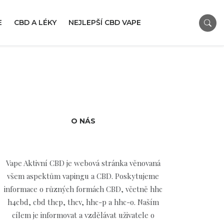
E
CBD A LÉKY
NEJLEPŠÍ CBD VAPE
O NÁS
Vape Aktivní CBD je webová stránka věnovaná
všem aspektům vapingu a CBD. Poskytujeme
informace o různých formách CBD, včetně hhc
h4cbd, cbd thcp, thcv, hhc-p a hhc-o. Naším
cílem je informovat a vzdělávat uživatele o