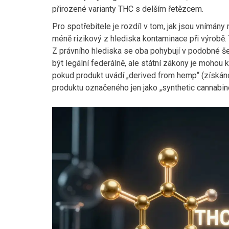
přirozené varianty THC s delším řetězcem.
Pro spotřebitele je rozdíl v tom, jak jsou vnímány
méně rizikový z hlediska kontaminace při výrobě.
Z právního hlediska se oba pohybují v podobné 
být legální federálně, ale státní zákony je mohou k
pokud produkt uvádí „derived from hemp“ (získáno 
produktu označeného jen jako „synthetic cannabino