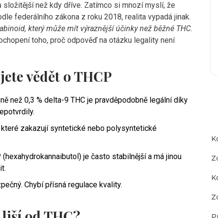
 složitější než kdy dříve. Zatímco si mnozí myslí, že
odle federálního zákona z roku 2018, realita vypadá jinak.
nabinoid, který může mít výraznější účinky než běžné THC.
ochopení toho, proč odpověď na otázku legality není
jete vědět o THCP
 než 0,3 % delta-9 THC je pravděpodobně legální díky
epotvrdily.
které zakazují syntetické nebo polysyntetické
K
(hexahydrokannaibutol) je často stabilnější a má jinou
Z
t.
K
pečný. Chybí přísná regulace kvality.
Zd
 liší od THC?
P