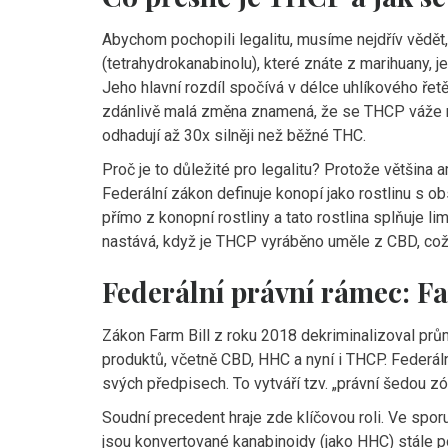
Abychom pochopili legalitu, musíme nejdřív vědět
(tetrahydrokanabinolu), které znáte z marihuany, j
Jeho hlavní rozdíl spočívá v délce uhlíkového ře
zdánlivě malá změna znamená, že se THCP váže n
odhadují až 30x silněji než běžné THC.
Proč je to důležité pro legalitu? Protože většin
Federální zákon definuje konopí jako rostlinu s
přímo z konopní rostliny a tato rostlina splňuje l
nastává, když je THCP vyráběno uměle z CBD, což
Federální právní rámec: Fa
Zákon Farm Bill z roku 2018 dekriminalizoval prů
produktů, včetně CBD, HHC a nyní i THCP. Federál
svých předpisech. To vytváří tzv. „právní šedou zó
Soudní precedent hraje zde klíčovou roli. Ve spor
jsou konvertované kanabinoidy (jako HHC) stále 