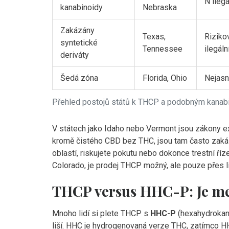
N ilegá
kanabinoidy
Nebraska
Zakázány
Texas,
Riziko
syntetické
Tennessee
ilegáln
deriváty
Šedá zóna
Florida, Ohio
Nejas
Přehled postojů států k THCP a podobným kana
V státech jako Idaho nebo Vermont jsou zákony ex
kromě čistého CBD bez THC, jsou tam často zaká
oblastí, riskujete pokutu nebo dokonce trestní říz
Colorado, je prodej THCP možný, ale pouze přes 
THCP versus HHC-P: Je mez
Mnoho lidí si plete THCP s
HHC-P
(hexahydrokanna
liší. HHC je hydrogenovaná verze THC, zatímco H