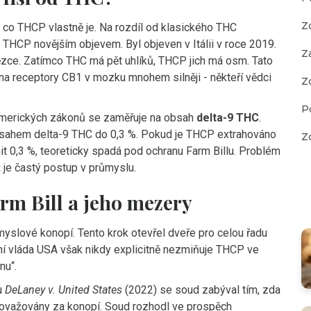
Z
, co THCP vlastně je. Na rozdíl od klasického THC
e THCP novějším objevem. Byl objeven v Itálii v roce 2019.
Z
tězce. Zatímco THC má pět uhlíků, THCP jich má osm. Tato
a receptory CB1 v mozku mnohem silněji - někteří vědci
Z
P
a amerických zákonů se zaměřuje na obsah
delta-9 THC
.
 obsahem delta-9 THC do 0,3 %. Pokud je THCP extrahováno
Z
imit 0,3 %, teoreticky spadá pod ochranu Farm Billu. Problém
 je častý postup v průmyslu.
rm Bill a jeho mezery
myslové konopí. Tento krok otevřel dveře pro celou řadu
ní vláda USA však nikdy explicitně nezmiňuje THCP ve
nu“.
u
DeLaney v. United States
(2022) se soud zabýval tím, zda
považovány za konopí. Soud rozhodl ve prospěch