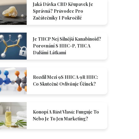
Jaká Dávka CBD Křupavek Je
Správná? Průvodce Pro
Začátečníky I Pokročilé
Je THCP Nej Silnější Kanabinoid?
Porovnání S HHC-P, THC A
Dalšími Látkami
Rozdíl Mezi 9S HHC A 9R HHC:
Co Skutečně Ovlivňuje Účinek?
Konopí A Růst Vlasů: Funguje To
Nebo Je To Jen Marketing?