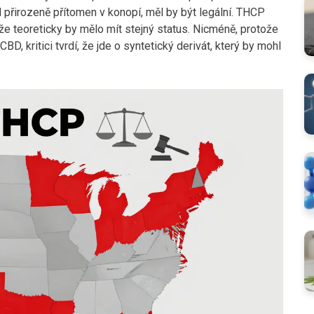
 přirozeně přítomen v konopí, měl by být legální. THCP
e teoreticky by mělo mít stejný status. Nicméně, protože
D, kritici tvrdí, že jde o syntetický derivát, který by mohl