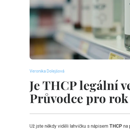
Veronika Dolejšová
Je THCP legální v
Průvodce pro rok
Už jste někdy viděli lahvičku s nápisem
THCP
na 