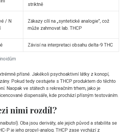
lní
striktně
vé / N
Zákazy cílí na „syntetické analogie", což
í
může zahrnovat lab. THCP
né
Závisí na interpretaci obsahu delta-9 THC
binoidům
trémně přísné. Jakékoli psychoaktivní látky z konopí,
zány. Pokud tedy cestujete s THCP produktem do těchto
ení. Naopak ve státech s rekreačním trhem, jako je
licencované dispensáře, kde prochází přísným testováním.
i nimi rozdíl?
ibutol). Oba jsou deriváty, ale jejich původ a stabilita se
HC-P je jeho propyl-analog. THCP zase vychází z