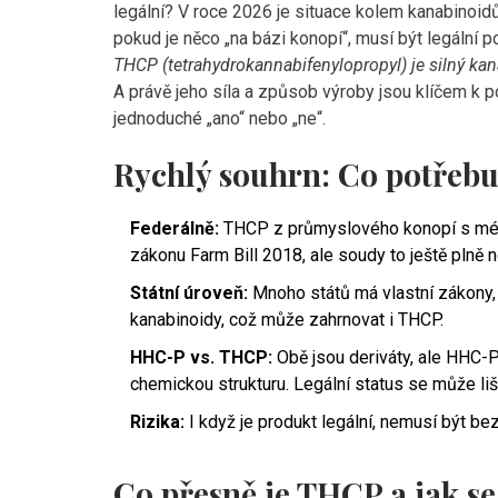
legální? V roce 2026 je situace kolem kanabinoidů
pokud je něco „na bázi konopí“, musí být legální p
THCP (tetrahydrokannabifenylopropyl) je silný ka
A právě jeho síla a způsob výroby jsou klíčem k p
jednoduché „ano“ nebo „ne“.
Rychlý souhrn: Co potřebu
Federálně:
THCP z průmyslového konopí s méně
zákonu Farm Bill 2018, ale soudy to ještě plně n
Státní úroveň:
Mnoho států má vlastní zákony, 
kanabinoidy, což může zahrnovat i THCP.
HHC-P vs. THCP:
Obě jsou deriváty, ale HHC-P 
chemickou strukturu. Legální status se může liši
Rizika:
I když je produkt legální, nemusí být bez
Co přesně je THCP a jak se