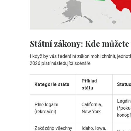
Státní zákony: Kde můžete 
I když by vás federální zákon mohl chránit, jednot
2026 platí následující scénáře:
Příklad
Kategorie státu
Statu
státu
Legáln
Plně legální
California,
(*poku
(rekreační)
New York
konopí
Zakázáno všechny
Idaho, Iowa,