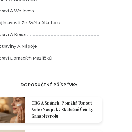
draví A Wellness
ajímavosti Ze Světa Alkoholu
draví A Krása
otraviny A Nápoje
draví Domácích Mazlíčků
DOPORUČENÉ PŘÍSPĚVKY
CBG A Spánek: Pomáhá Usnout
Nebo Naopak? Skutečné Účinky
Kanabigerolu