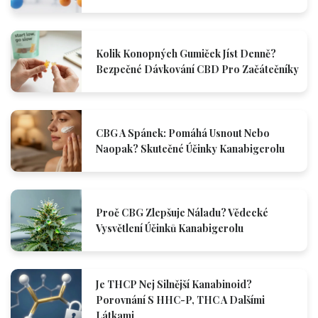
Kolik Konopných Gumiček Jíst Denně?
Bezpečné Dávkování CBD Pro Začátečníky
CBG A Spánek: Pomáhá Usnout Nebo
Naopak? Skutečné Účinky Kanabigerolu
Proč CBG Zlepšuje Náladu? Vědecké
Vysvětlení Účinků Kanabigerolu
Je THCP Nej Silnější Kanabinoid?
Porovnání S HHC-P, THC A Dalšími
Látkami