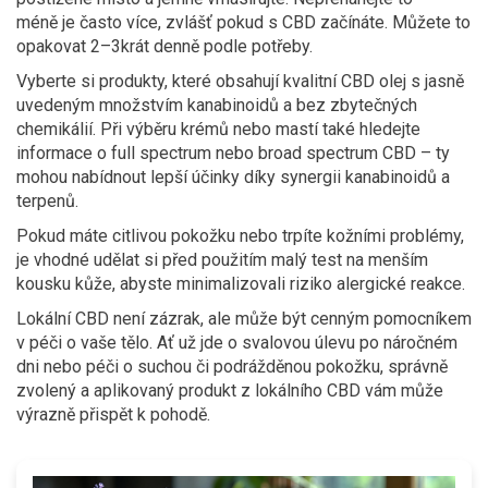
méně je často více, zvlášť pokud s CBD začínáte. Můžete to
opakovat 2–3krát denně podle potřeby.
Vyberte si produkty, které obsahují kvalitní CBD olej s jasně
uvedeným množstvím kanabinoidů a bez zbytečných
chemikálií. Při výběru krémů nebo mastí také hledejte
informace o full spectrum nebo broad spectrum CBD – ty
mohou nabídnout lepší účinky díky synergii kanabinoidů a
terpenů.
Pokud máte citlivou pokožku nebo trpíte kožními problémy,
je vhodné udělat si před použitím malý test na menším
kousku kůže, abyste minimalizovali riziko alergické reakce.
Lokální CBD není zázrak, ale může být cenným pomocníkem
v péči o vaše tělo. Ať už jde o svalovou úlevu po náročném
dni nebo péči o suchou či podrážděnou pokožku, správně
zvolený a aplikovaný produkt z lokálního CBD vám může
výrazně přispět k pohodě.