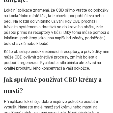
Lokální aplikace znamená, že CBD přímo vtíráte do pokožky
na konkrétním místě těla, kde chcete podpořit úlevu nebo
péči. Na rozdíl od vnitřního užívání, kdy CBD prochází
trávicím systémem a dostává se do krevního oběhu, zde
působí přímo na receptory v kůži. Díky tomu může pomoci s
lokálními problémy, jako jsou například záněty, podráždění,
bolest svalů nebo kloubů.
Kůže obsahuje endokanabinoidní receptory, a právě díky nim
může CBD ovlivnit zánětlivé procesy, zmírnit bolest a
podpořit regeneraci. Rychlost a síla účinku ale závisí na
kvalitě produktu, jeho koncentraci a vaší pokožce.
Jak správně používat CBD krémy a
masti?
Při aplikaci lokálně je dobré nejdříve pokožku očistit a
vysušit. Naneste malé množství krému nebo masti na
postižené místo a jemně vmasírujte. Nepřehánějte to –