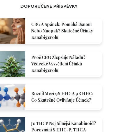
DOPORUČENÉ PŘÍSPĚVKY
CBG A Spánek: Pomáhá Usnout
Nebo Naopak? Skutečné Účinky
Kanabigerolu
Proč CBG Zlepšuje Náladu?
Vědecké Vysvětlení Účinků
Kanabigerolu
Rozdíl Mezi 9S HHC A 9R HHC:
Co Skutečně Ovlivňuje Účinek?
Je THCP Nej Silnější Kanabinoid?
Porovnání S HHC-P, THC A