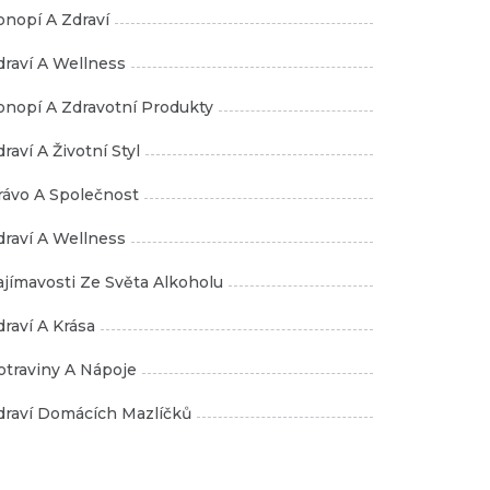
onopí A Zdraví
draví A Wellness
onopí A Zdravotní Produkty
raví A Životní Styl
rávo A Společnost
draví A Wellness
ajímavosti Ze Světa Alkoholu
draví A Krása
otraviny A Nápoje
draví Domácích Mazlíčků