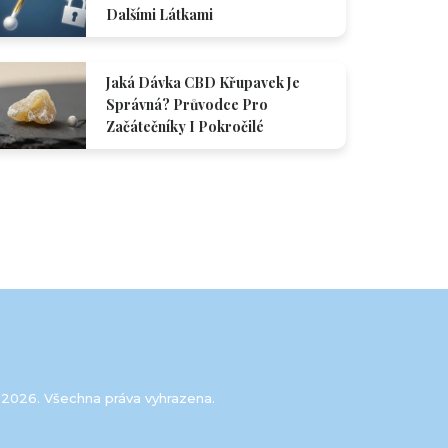
Dalšími Látkami
Jaká Dávka CBD Křupavek Je
Správná? Průvodce Pro
Začátečníky I Pokročilé
 2026. Všechna práva vyhrazena.