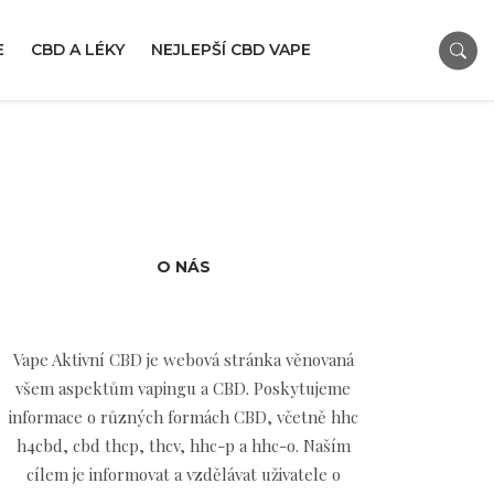
E
CBD A LÉKY
NEJLEPŠÍ CBD VAPE
O NÁS
Vape Aktivní CBD je webová stránka věnovaná
všem aspektům vapingu a CBD. Poskytujeme
informace o různých formách CBD, včetně hhc
h4cbd, cbd thcp, thcv, hhc-p a hhc-o. Naším
cílem je informovat a vzdělávat uživatele o