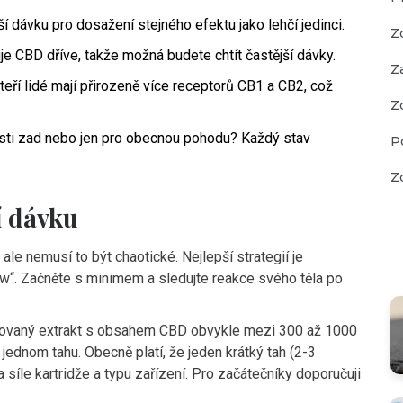
í dávku pro dosažení stejného efektu jako lehčí jedinci.
Z
e CBD dříve, takže možná budete chtít častější dávky.
Z
eří lidé mají přirozeně více receptorů CB1 a CB2, což
Z
esti zad nebo jen pro obecnou pohodu? Každý stav
P
Z
í dávku
ale nemusí to být chaotické. Nejlepší strategií je
ow“. Začněte s minimem a sledujte reakce svého těla po
ovaný extrakt s obsahem CBD obvykle mezi 300 až 1000
 jednom tahu. Obecně platí, že jeden krátký tah (2-3
síle kartridže a typu zařízení. Pro začátečníky doporučuji