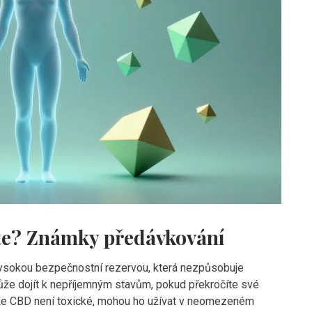
ete? Známky předávkování
vysokou bezpečnostní rezervou, která nezpůsobuje
může dojít k nepříjemným stavům, pokud překročíte své
ože CBD není toxické, mohou ho užívat v neomezeném