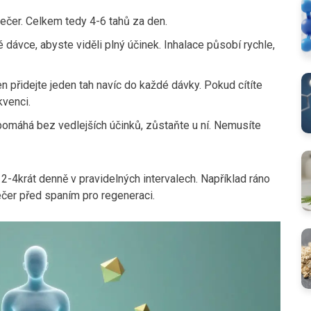
večer. Celkem tedy 4-6 tahů za den.
dávce, abyste viděli plný účinek. Inhalace působí rychle,
 přidejte jeden tah navíc do každé dávky. Pokud cítíte
kvenci.
pomáhá bez vedlejších účinků, zůstaňte u ní. Nemusíte
D 2-4krát denně v pravidelných intervalech. Například ráno
ečer před spaním pro regeneraci.