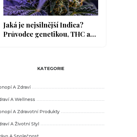
Jaká je nejsilnější Indica?
Průvodce genetikou, THC a
efekty
KATEGORIE
onopí A Zdraví
draví A Wellness
onopí A Zdravotní Produkty
raví A Životní Styl
rávo A Společnost