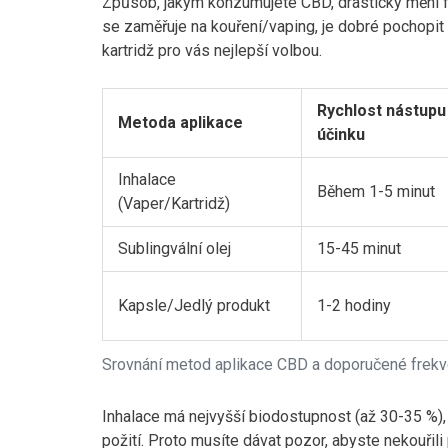
Způsob, jakým konzumujete CBD, drasticky mění f
se zaměřuje na kouření/vaping, je dobré pochopit
kartridž pro vás nejlepší volbou.
Rychlost nástupu
Metoda aplikace
účinku
Inhalace
Během 1-5 minut
(Vaper/Kartridž)
Sublingvální olej
15-45 minut
Kapsle/Jedlý produkt
1-2 hodiny
Srovnání metod aplikace CBD a doporučené frek
Inhalace má nejvyšší biodostupnost (až 30-35 %)
požití. Proto musíte dávat pozor, abyste nekouřili