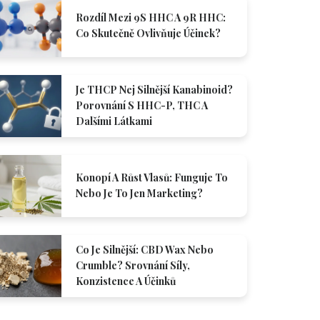
Rozdíl Mezi 9S HHC A 9R HHC:
Co Skutečně Ovlivňuje Účinek?
Je THCP Nej Silnější Kanabinoid?
Porovnání S HHC-P, THC A
Dalšími Látkami
Konopí A Růst Vlasů: Funguje To
Nebo Je To Jen Marketing?
Co Je Silnější: CBD Wax Nebo
Crumble? Srovnání Síly,
Konzistence A Účinků