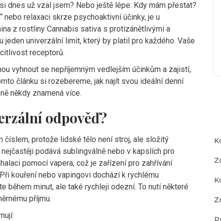
ů si dnes už vzal jsem? Nebo ještě lépe: Kdy mám přestat?
“ nebo relaxaci skrze psychoaktivní účinky, je u
na z rostliny Cannabis sativa s protizánětlivými a
u jeden univerzální limit, který by platil pro každého. Vaše
citlivost receptorů.
ou vyhnout se nepříjemným vedlejším účinkům a zajistí,
mto článku si rozebereme, jak najít svou ideální denní
éně někdy znamená více.
verzální odpověď?
číslem, protože lidské tělo není stroj, ale složitý
K
e
nejčastěji podává sublingválně nebo v kapslích pro
Z
inhalaci pomocí
vapera
, což je
zařízení pro zahřívání
 Při kouření nebo vapingovi dochází k rychlému
K
te během minut, ale také rychleji odezní. To nutí některé
měrnému příjmu.
Zd
nují:
P