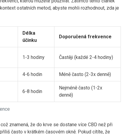
rekvenci, kterou můžete používat. Zatímco tento článek
 kontext ostatních metod, abyste mohli rozhodnout, zda je
Délka
Doporučená frekvence
účinku
1-3 hodiny
Častěji (každé 2-4 hodiny)
4-6 hodin
Méně často (2-3x denně)
Nejméně často (1-2x
6-8 hodin
denně)
vence
, což znamená, že do krve se dostane více CBD než při
 příliš často v krátkém časovém okně. Pokud cítíte, že