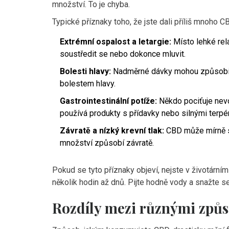
množství. To je chyba.
Typické příznaky toho, že jste dali příliš mnoho CB
Extrémní ospalost a letargie:
Místo lehké rela
soustředit se nebo dokonce mluvit.
Bolesti hlavy:
Nadměrné dávky mohou způsobit v
bolestem hlavy.
Gastrointestinální potíže:
Někdo pociťuje nevo
používá produkty s přídavky nebo silnými terpé
Závratě a nízký krevní tlak:
CBD může mírně sní
množství způsobí závratě.
Pokud se tyto příznaky objeví, nejste v životárním
několik hodin až dnů. Pijte hodně vody a snažte s
Rozdíly mezi různými způs