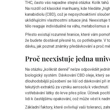
THC
, často vás napadne stejná otázka: Kolik tah
Na rozdíl od klasické marihuany, kde hledáte „high
kanabidiolu (CBD)
, což je
nepsychoaktivní sloučeni
uklidňujícími vlastnostmi
situace jiná. Neexistuje t
tělo reaguje individuálně na váhu, metabolismus a 
Přesto existují rozumné hranice, které vám pomoh
že budete dostávat přesně to, co potřebujete. V to
dávku, jak poznat známky předávkování a proč m
Proč neexistuje jedna uni
Na otázku „kolikrát denně“ nelze odpovědět jedním 
biologický systém. Dávkování
CBD oleje
, který s
dlouhodobější působení
se liší od dávkování při 
tekutých extraktů za vzniku aerosolu k vdechnutí
.
vstřebávání látky do krve přes plíce. Účinek pocítí
lidi k častějšímu opakování, což může vést k nad
Základní faktory, které ovlivňují vaši toleranci, zahr