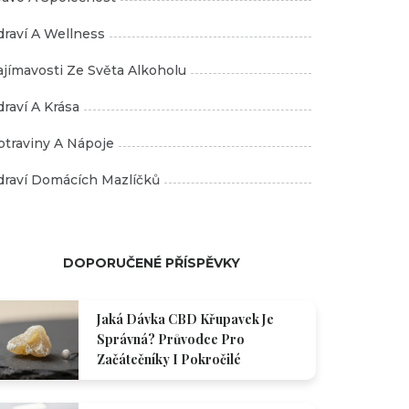
draví A Wellness
ajímavosti Ze Světa Alkoholu
draví A Krása
otraviny A Nápoje
draví Domácích Mazlíčků
DOPORUČENÉ PŘÍSPĚVKY
Jaká Dávka CBD Křupavek Je
Správná? Průvodce Pro
Začátečníky I Pokročilé