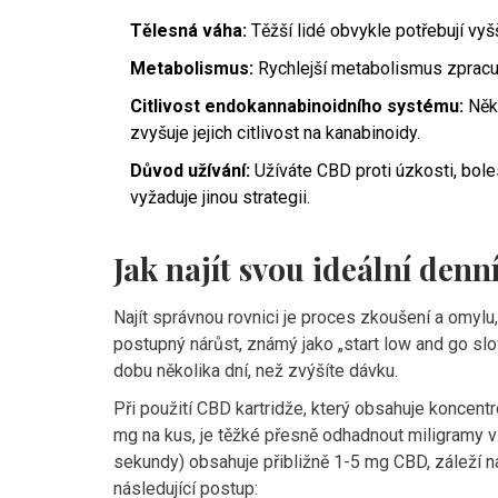
Tělesná váha:
Těžší lidé obvykle potřebují vyšš
Metabolismus:
Rychlejší metabolismus zpracuj
Citlivost endokannabinoidního systému:
Někt
zvyšuje jejich citlivost na kanabinoidy.
Důvod užívání:
Užíváte CBD proti úzkosti, bol
vyžaduje jinou strategii.
Jak najít svou ideální denn
Najít správnou rovnici je proces zkoušení a omylu, 
postupný nárůst, známý jako „start low and go sl
dobu několika dní, než zvýšíte dávku.
Při použití
CBD kartridže
, který obsahuje
koncentr
mg na kus
, je těžké přesně odhadnout miligramy v
sekundy) obsahuje přibližně 1-5 mg CBD, záleží na 
následující postup: