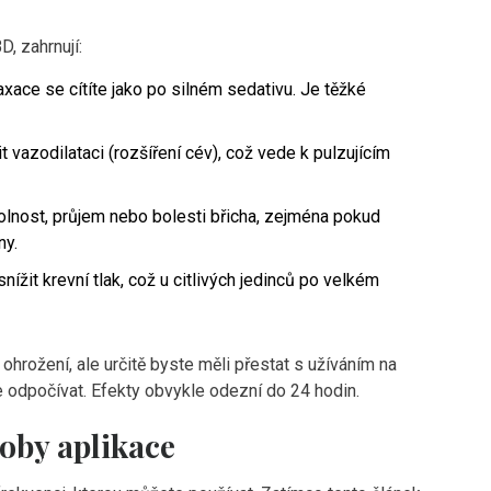
D, zahrnují:
xace se cítíte jako po silném sedativu. Je těžké
azodilataci (rozšíření cév), což vede k pulzujícím
lnost, průjem nebo bolesti břicha, zejména pokud
ny.
žit krevní tlak, což u citlivých jedinců po velkém
 ohrožení, ale určitě byste měli přestat s užíváním na
e odpočívat. Efekty obvykle odezní do 24 hodin.
oby aplikace