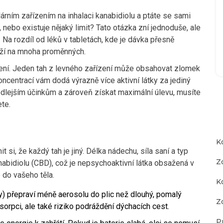
árním zařízením na inhalaci kanabidiolu
a ptáte se sami
, nebo existuje nějaký limit? Tato otázka zní jednoduše, ale
 Na rozdíl od léků v tabletách, kde je dávka přesně
eží na mnoha proměnných.
ěření. Jeden tah z levného zařízení může obsahovat zlomek
ncentrací vám dodá výrazně více aktivní látky za jediný
lejším účinkům a zároveň získat maximální úlevu, musíte
ete.
K
 si, že každý tah je jiný. Délka nádechu, síla saní a typ
Z
nabidiolu (CBD)
, což je
nepsychoaktivní látka obsažená v
 do vašeho těla.
K
y) přepraví méně aerosolu do plic než dlouhý, pomalý
Zd
orpci, ale také riziko podráždění dýchacích cest.
P