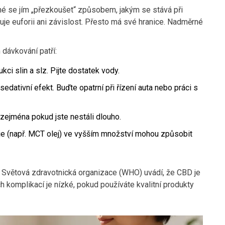
né se jím „přezkoušet“ způsobem, jakým se stává při
je euforii ani závislost. Přesto má své hranice. Nadměrné
 dávkování patří:
ci slin a slz. Pijte dostatek vody.
dativní efekt. Buďte opatrní při řízení auta nebo práci s
 zejména pokud jste nestáli dlouho.
je (např. MCT olej) ve vyšším množství mohou způsobit
, Světová zdravotnická organizace (WHO) uvádí, že CBD je
 komplikací je nízké, pokud používáte kvalitní produkty