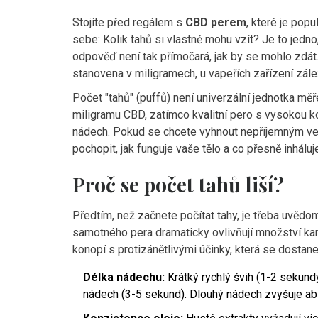
Stojíte před regálem s
CBD perem
, které je
popul
sebe: Kolik tahů si vlastně mohu vzít? Je to jedno
odpověď není tak přímočará, jak by se mohlo zdát.
stanovena v miligramech, u vapeřích zařízení zál
Počet "tahů" (puffů) není univerzální jednotka m
miligramu CBD, zatímco kvalitní pero s vysokou ko
nádech. Pokud se chcete vyhnout nepříjemným ved
pochopit, jak funguje vaše tělo a co přesně inháluj
Proč se počet tahů liší?
Předtím, než začnete počítat tahy, je třeba uvědomit
samotného pera dramaticky ovlivňují množství
ka
konopí s protizánětlivými účinky
, která se dostane
Délka nádechu:
Krátký rychlý švih (1-2 sekund
nádech (3-5 sekund). Dlouhý nádech zvyšuje abs