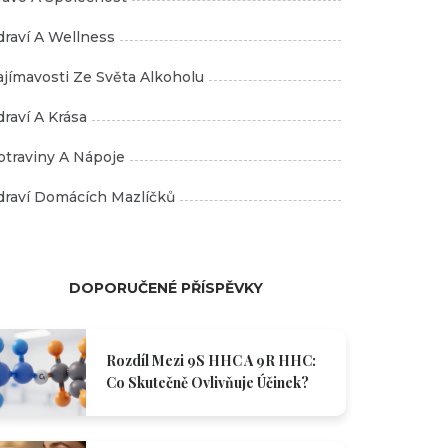
draví A Wellness
ajímavosti Ze Světa Alkoholu
draví A Krása
otraviny A Nápoje
draví Domácích Mazlíčků
DOPORUČENÉ PŘÍSPĚVKY
Rozdíl Mezi 9S HHC A 9R HHC:
Co Skutečně Ovlivňuje Účinek?