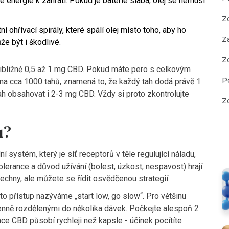
e energie k zahřátí. Pokud je baterie slabá, olej se nemusí
Z
í ohřívací spirály, které spálí olej místo toho, aby ho
Z
že být i škodlivé.
Z
ibližně 0,5 až 1 mg CBD. Pokud máte pero s celkovým
P
a cca 1000 tahů, znamená to, že každý tah dodá právě 1
ah obsahovat i 2-3 mg CBD. Vždy si proto zkontrolujte
Z
u?
ní systém
, který je
síť receptorů v těle regulující náladu,
olerance a důvod užívání (bolest, úzkost, nespavost) hrají
šechny, ale můžete se řídit osvědčenou strategií.
to přístup nazýváme „start low, go slow“. Pro většinu
enně rozdělenými do několika dávek. Počkejte alespoň 2
ace CBD působí rychleji než kapsle - účinek pocítíte