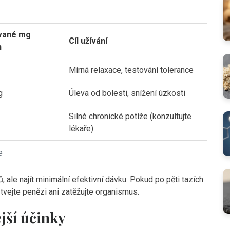
vané mg
Cíl užívání
n
Mírná relaxace, testování tolerance
g
Úleva od bolesti, snížení úzkosti
Silné chronické potíže (konzultujte
lékaře)
e
 ale najít minimální efektivní dávku. Pokud po pěti tazích
ýtvejte penězi ani zatěžujte organismus.
jší účinky