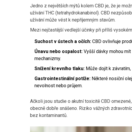
Jedno z největších mýtů kolem CBD je, že je mož
užívání THC (tetrahydrokanabinol). CBD nezpůsobu
užívání může vést k nepříjemným stavům.
Mezi nejčastější vedlejší účinky při příliš vysokém
Suchost v ústech a očích:
CBD ovlivňuje produk
Únavu nebo ospalost:
Vyšší dávky mohou mít se
mechanizmy.
Snížení krevního tlaku:
Může dojít k závratím,
Gastrointestinální potíže:
Některé nosiční ole
nevolnost nebo průjem.
Ačkoli jsou studie o akutní toxicitě CBD omezené
obecně dobře snášeno. Riziko vážných zdravotních
bez kontaminantů.