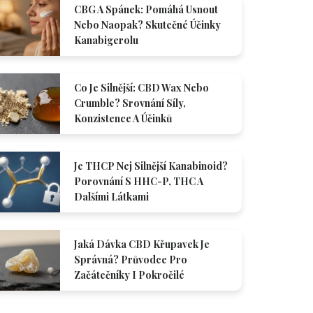
CBG A Spánek: Pomáhá Usnout
Nebo Naopak? Skutečné Účinky
Kanabigerolu
Co Je Silnější: CBD Wax Nebo
Crumble? Srovnání Síly,
Konzistence A Účinků
Je THCP Nej Silnější Kanabinoid?
Porovnání S HHC-P, THC A
Dalšími Látkami
Jaká Dávka CBD Křupavek Je
Správná? Průvodce Pro
Začátečníky I Pokročilé