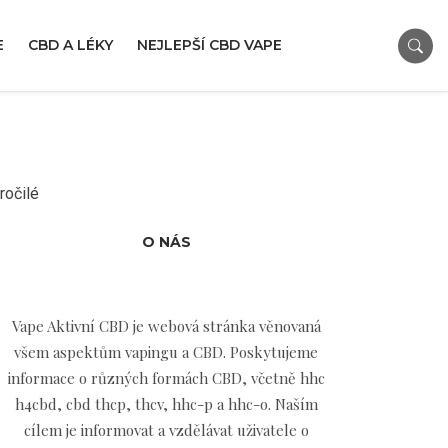
E
CBD A LÉKY
NEJLEPŠÍ CBD VAPE
ročilé
O NÁS
Vape Aktivní CBD je webová stránka věnovaná
všem aspektům vapingu a CBD. Poskytujeme
informace o různých formách CBD, včetně hhc
h4cbd, cbd thcp, thcv, hhc-p a hhc-o. Naším
cílem je informovat a vzdělávat uživatele o