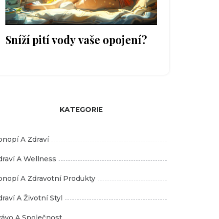
Sníží pití vody vaše opojení?
KATEGORIE
onopí A Zdraví
draví A Wellness
onopí A Zdravotní Produkty
raví A Životní Styl
rávo A Společnost