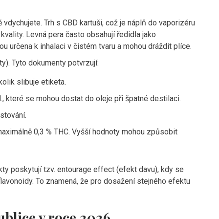
ě vdychujete. Trh s
CBD kartuši
, což je
náplň do vaporizéru
kvality. Levná pera často obsahují ředidla jako
ou určena k inhalaci v čistém tvaru a mohou dráždit plíce.
sty). Tyto dokumenty potvrzují:
lik slibuje etiketa.
, které se mohou dostat do oleje při špatné destilaci.
stování.
í maximálně 0,3 % THC. Vyšší hodnoty mohou způsobit
ty poskytují tzv. entourage effect (efekt davu), kdy se
lavonoidy. To znamená, že pro dosažení stejného efektu
ublice v roce 2026