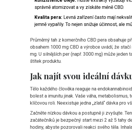
Konzistence oleje:
Husté extrakty vyžadují víc
správně atomizovat a vy získáte méně CBD.
Kvalita pera:
Levná zařízení často mají nekvalitn
jemně vypařily. To nejen snižuje účinnost, ale mů
Průměrný tah z komerčního CBD pera obsahuje př
obsahem 1000 mg CBD a výrobce uvádí, že stačí n
mg. U silnějších per (např. 3000 mg) může jeden t
štítek produktu.
Jak najít svou ideální dávk
Tělo každého člověka reaguje na
endokannabinoid
bolest a imunitu
jinak. Vaše váha, metabolismus, t
klíčovou roli. Neexistuje jedna „zlatá“ dávka pro v
Začněte nízkou dávkou a postupně ji zvyšujte. Ten
začátečníků je bezpečný start mezi 2 až 5 tahy d
hodiny, abyste pozorovali reakci svého těla. Inhal