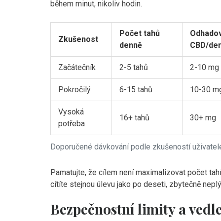
během minut, nikoliv hodin.
Počet tahů
Odhado
Zkušenost
denně
CBD/de
Začátečník
2-5 tahů
2-10 mg
Pokročilý
6-15 tahů
10-30 m
Vysoká
16+ tahů
30+ mg
potřeba
Doporučené dávkování podle zkušeností uživatel
Pamatujte, že cílem není maximalizovat počet tahů,
cítíte stejnou úlevu jako po deseti, zbytečně nepl
Bezpečnostní limity a vedle