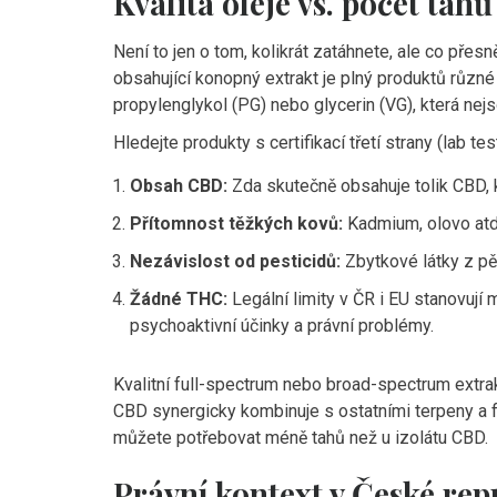
Kvalita oleje vs. počet tahů
Není to jen o tom, kolikrát zatáhnete, ale co přesn
obsahující konopný extrakt
je plný produktů různé 
propylenglykol (PG) nebo glycerin (VG), která nejs
Hledejte produkty s certifikací třetí strany (lab te
Obsah CBD:
Zda skutečně obsahuje tolik CBD, ko
Přítomnost těžkých kovů:
Kadmium, olovo atd.
Nezávislost od pesticidů:
Zbytkové látky z pě
Žádné THC:
Legální limity v ČR i EU stanovuj
psychoaktivní účinky a právní problémy.
Kvalitní full-spectrum nebo broad-spectrum extrak
CBD synergicky kombinuje s ostatními terpeny a f
můžete potřebovat méně tahů než u izolátu CBD.
Právní kontext v České rep